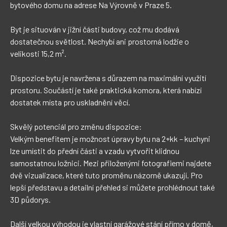
bytového domu na adrese Na Výrovně v Praze 5.

Byt je situován v jižní části budovy, což mu dodává 
dostatečnou světlost. Nechybí ani prostorná lodžie o 
velikosti 15,2 m².

Dispozice bytu je navržena s důrazem na maximální využití 
prostoru. Součástí je také praktická komora, která nabízí 
dostatek místa pro uskladnění věcí. 

Skvělý potenciál pro změnu dispozice:

Velkým benefitem je možnost úpravy bytu na 2+kk – kuchyni 
lze umístit do přední části a vzadu vytvořit klidnou 
samostatnou ložnici. Mezi přiloženými fotografiemi najdete 
dvě vizualizace, které tuto proměnu názorně ukazují. Pro 
lepší představu a detailní přehled si můžete prohlédnout také 
3D půdorys.

Další velkou výhodou je vlastní garážové stání přímo v domě, 