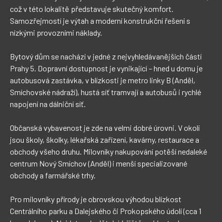
což v této lokalitě představuje skutečný komfort. 
Samozřejmostí je výtah a moderní konstrukční řešení s 
nízkými provozními náklady.

Bytový dům se nachází v jedné z nejvyhledávanějších částí 
Prahy 5. Dopravní dostupnost je vynikající – hned u domu je 
autobusová zastávka, v blízkosti je metro linky B (Anděl, 
Smíchovské nádraží), hustá síť tramvají a autobusů i rychlé 
napojení na dálniční síť.

Občanská vybavenost je zde na velmi dobré úrovni. V okolí 
jsou školy, školky, lékařská zařízení, kavárny, restaurace a 
obchody všeho druhu. Milovníky nakupování potěší nedaleké 
centrum Nový Smíchov (Anděl) i menší specializované 
obchody a farmářské trhy.

Pro milovníky přírody je obrovskou výhodou blízkost 
Centrálního parku a Dalejského či Prokopského údolí (cca 1 