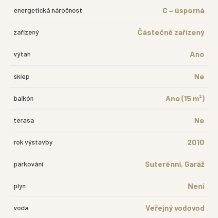
C – úsporná
energetická náročnost
Částečně zařízený
zařízený
Ano
výtah
Ne
sklep
Ano (15 m²)
balkón
Ne
terasa
2010
rok výstavby
Suterénní, Garáž
parkování
Není
plyn
Veřejný vodovod
voda