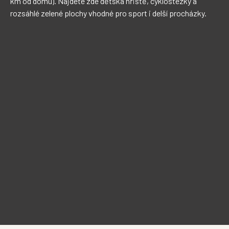
km od domu). Najdete zde dětská hřiště, cyklostezky a 
rozsáhlé zelené plochy vhodné pro sport i delší procházky.