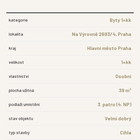
Byty 1+kk
kategorie
Na Výrovně 2693/4, Praha
lokalita
Hlavní město Praha
kraj
1+kk
velikost
Osobní
vlastnictví
39 m²
plocha užitná
3. patro (4. NP)
podlaží umístění
Velmi dobrý
stav objektu
Cihla
typ stavby