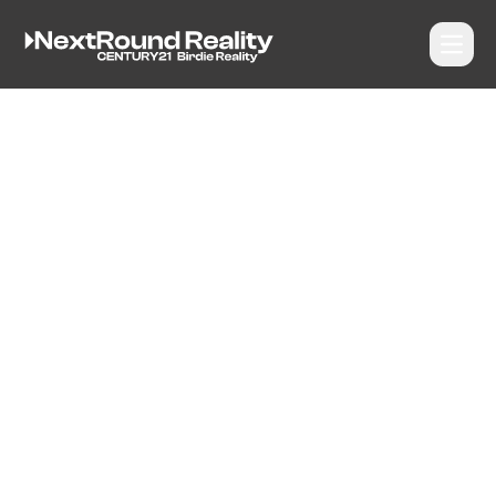
Otevří
NextRound Reality