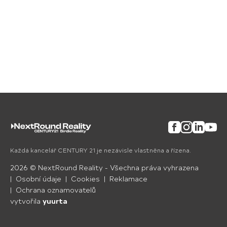
Facebook
Instagram
Linkedin
YouTu
Každá kancelář CENTURY 21 je nezávisle vlastněna a řízena.
2026
©
NextRound Reality
- Všechna práva vyhrazena
Osobní údaje
Cookies
Reklamace
Ochrana oznamovatelů
vytvořila
yuurta