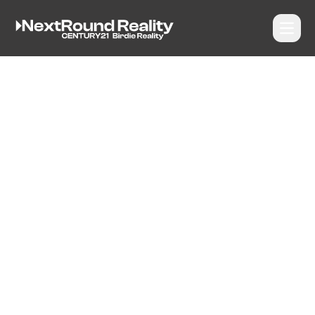
Otevří
NextRound Reality