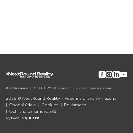
Facebook
Instagram
Linkedin
YouTu
Každá kancelář CENTURY 21 je nezávisle vlastněna a řízena.
2026
©
NextRound Reality
- Všechna práva vyhrazena
Osobní údaje
Cookies
Reklamace
Ochrana oznamovatelů
vytvořila
yuurta