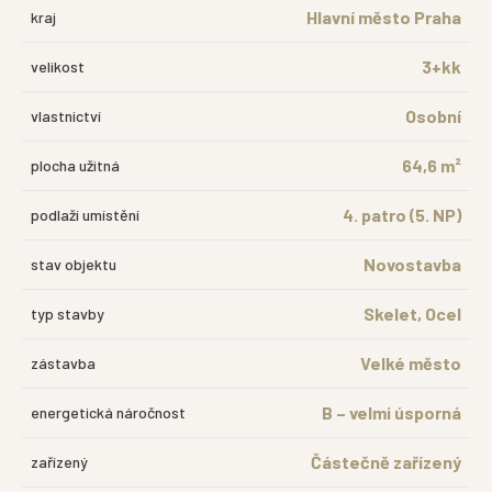
Hlavní město Praha
kraj
3+kk
velikost
Osobní
vlastnictví
64,6 m²
plocha užitná
4. patro (5. NP)
podlaží umístění
Novostavba
stav objektu
Skelet, Ocel
typ stavby
Velké město
zástavba
B – velmi úsporná
energetická náročnost
Částečně zařízený
zařízený