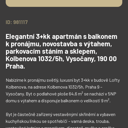
ID: 981117
Elegantní 3+kk apartmán s balkonem
k pronájmu, novostavba s výtahem,
parkovacím stáním a sklepem,
Kolbenova 1032/5h, Vysočany, 190 00
Praha.
Nabízíme k pronájmu světlý, luxusní byt 3+kk v budově Lofty 
Kolbenova, na adrese Kolbenova 1032/5h, Praha 9 – 
Vysočany. Byt o podlahové ploše 64,6 m² se nachází v 5NP 
domu s výtahem a disponuje balkonem o velikosti 9 m².

Byt je částečně zařízený vestavěnými skříněmi a vybaven 
kuchyňskou linkou se spotřebiči – varná deska, trouba, 
vestavěná lednice s mrazákem, digestoř, myčka a pračka. 
